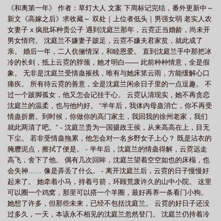
《和离第一年》 作者：草灯大人 文案 下周标记完结，番外更新中～
新文《高嫁之后》求收藏～ 双处｜上位者低头｜男强女弱 老实人农
女妻子 x 疯批坏种贵公子 遇到沈庭兰那年，云霓正当婚龄，尚未开
男女情窍。 沈庭兰不嫌妻子跛足，云霓不嫌夫君家贫，就此成了
亲。 婚后一年，二人伉俪情深，和睦恩爱。 直到沈庭兰手中那把冰
冷的长剑，抵上云霓的脖颈，她才明白—— 此前种种情意，全是假
象。 无非是沈庭兰受情蛊摧残，唯有与她床笫云雨，方能缓解心口
痛疾。 所有待云霓的善意，全是沈庭兰闲余日子里的一点逗趣。 不
过一个跛脚孤女，他又怎会记挂于心。 云霓认清现实，她不再贪恋
沈庭兰的温柔，也与他约好。 “半年后，我体内母蛊消亡，你不再受
情蛊折磨。到时候，你做你的高门家主，我回我的徐州老家，我们
就此两清了吧。” - 沈庭兰贵为一国摄政王侯，从来高高在上，目无
下尘。 若非受情蛊拖累，他怎会对一名乡野女子上心？ 既是沾衣的
腌臜泥点，擦拭了便是。 - 半年后，沈庭兰的情蛊得解，云霓远走
高飞，舍下了他。 偶有几次回眸，沈庭兰望着空空如也的床榻，也
会失神…… 像是弄丢了什么。 - 离开沈庭兰后，云霓的日子慢慢好
起来了。 她牵着小马，持着弓箭，环顾荒废许久的山中小院。 这里
可以圈一个鸡窝，那里可以搭一个羊圈，最好再养一条看门小狗。
她想了许多，但那些未来，已经不包括沈庭兰。 云霓的好日子还没
过多久，一天，本该永不相见的沈庭兰忽然登门。 沈庭兰仍持着冷