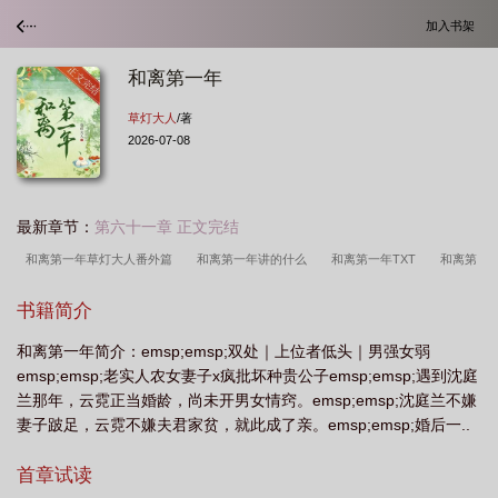
加入书架
和离第一年
草灯大人
/著
2026-07-08
最新章节：
第六十一章 正文完结
和离第一年草灯大人番外篇
和离第一年讲的什么
和离第一年TXT
和离第
一年草灯大人
和离第一年TXT百度
和离第一年沈庭兰
和离第一年by草灯大
书籍简介
人免费阅读
和离第一年百度
和离第一年全文免费
和离第一年完整版
和
和离第一年简介：emsp;emsp;双处｜上位者低头｜男强女弱
离第一年番外
emsp;emsp;老实人农女妻子x疯批坏种贵公子emsp;emsp;遇到沈庭
兰那年，云霓正当婚龄，尚未开男女情窍。emsp;emsp;沈庭兰不嫌
妻子跛足，云霓不嫌夫君家贫，就此成了亲。emsp;emsp;婚后一..
首章试读