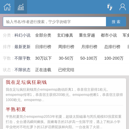
搜 索
分类：
科幻小说
全部分类
玄幻修真
重生穿越
都市小说
军
排序：
最新更新
日排行榜
周排行榜
月排行榜
总排行榜
字数：
不限字数
30万以下
30-50万
50-100万
100-200万
状态：
不限状态
正在连载
已经完结
我在足坛疯狂刷钱
我在足坛疯狂刷钱简介emspemsp跑动距离1，恭喜宿主获得1欧元。
emspemsp传球1，恭喜宿主获得200欧元。emspemsp抢断1，恭喜宿主获得
1000欧元。emspemsp...
半熟初夏
半熟初夏简介emspemsp2053年初夏，超级太阳磁暴与芮氏规模83强震双重
打击，全台通讯瞬间瘫痪。面瘫毒舌的15岁高一生陈宇澄，遇上了刚从小学
毕业绝对不吃红萝卜的12岁话癆屁孩林向阳。一台改装了火箭...