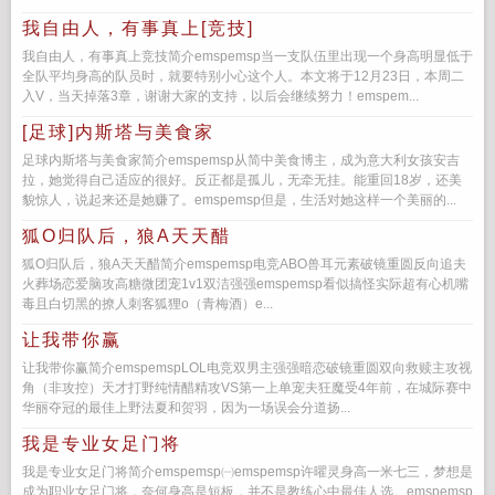
我自由人，有事真上[竞技]
我自由人，有事真上竞技简介emspemsp当一支队伍里出现一个身高明显低于
全队平均身高的队员时，就要特别小心这个人。本文将于12月23日，本周二
入V，当天掉落3章，谢谢大家的支持，以后会继续努力！emspem...
[足球]内斯塔与美食家
足球内斯塔与美食家简介emspemsp从简中美食博主，成为意大利女孩安吉
拉，她觉得自己适应的很好。反正都是孤儿，无牵无挂。能重回18岁，还美
貌惊人，说起来还是她赚了。emspemsp但是，生活对她这样一个美丽的...
狐O归队后，狼A天天醋
狐O归队后，狼A天天醋简介emspemsp电竞ABO兽耳元素破镜重圆反向追夫
火葬场恋爱脑攻高糖微团宠1v1双洁强强emspemsp看似搞怪实际超有心机嘴
毒且白切黑的撩人刺客狐狸o（青梅酒）e...
让我带你赢
让我带你赢简介emspemspLOL电竞双男主强强暗恋破镜重圆双向救赎主攻视
角（非攻控）天才打野纯情醋精攻VS第一上单宠夫狂魔受4年前，在城际赛中
华丽夺冠的最佳上野法夏和贺羽，因为一场误会分道扬...
我是专业女足门将
我是专业女足门将简介emspemsp㈠emspemsp许曜灵身高一米七三，梦想是
成为职业女足门将，奈何身高是短板，并不是教练心中最佳人选。emspemsp