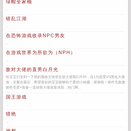
绿帽全家桶
...
错乱江湖
...
在恐怖游戏收录NPC男友
...
在游戏世界为所欲为（NPH）
...
敌对大佬的直男白月光
给宝宝们安利一下我的预收文快穿反派大佬我们不约，自1为是受VS黑化大佬
攻，文案在最后，希望喜欢的宝宝能够给个爱的小收藏，谢谢啦！操作无敌傲
娇炸毛受×装备一流绿茶大佬攻裴沐阳，热门网...
国王游戏
...
猎艳
...
神都