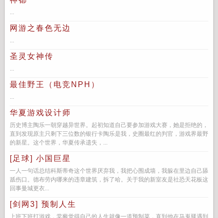
...
网游之春色无边
...
圣灵女神传
...
最佳野王（电竞NPH）
...
华夏游戏设计师
历史博主陶乐一朝穿越异世界。起初知道自己要参加游戏大赛，她是拒绝的，
直到发现原主只剩下三位数的银行卡陶乐是我，史圈最红的判官，游戏界最野
的新星。这个世界，华夏传承遗失，...
[足球] 小国巨星
一人一句话总结科斯蒂奇这个世界厌弃我，我把心围成墙，我躲在里边自己舔
舐伤口。德布劳内哪来的违章建筑，拆了哈。关于我的新室友是社恐天花板这
回事曼城更衣...
[剑网3] 预制人生
上班下班打游戏，棠藜觉得自己的人生就像一道预制菜，直到他在马嵬驿遇到