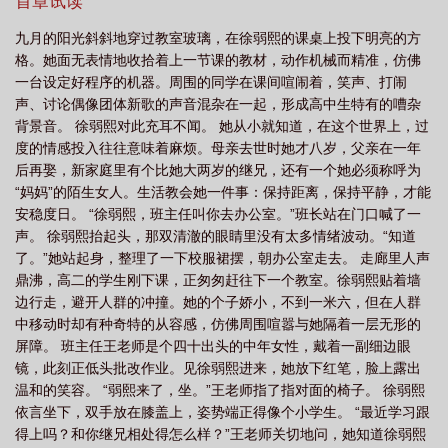
首章试读
九月的阳光斜斜地穿过教室玻璃，在徐弱熙的课桌上投下明亮的方
格。她面无表情地收拾着上一节课的教材，动作机械而精准，仿佛
一台设定好程序的机器。周围的同学在课间喧闹着，笑声、打闹
声、讨论偶像团体新歌的声音混杂在一起，形成高中生特有的嘈杂
背景音。 徐弱熙对此充耳不闻。 她从小就知道，在这个世界上，过
度的情感投入往往意味着麻烦。母亲去世时她才八岁，父亲在一年
后再娶，新家庭里有个比她大两岁的继兄，还有一个她必须称呼为
“妈妈”的陌生女人。生活教会她一件事：保持距离，保持平静，才能
安稳度日。 “徐弱熙，班主任叫你去办公室。”班长站在门口喊了一
声。 徐弱熙抬起头，那双清澈的眼睛里没有太多情绪波动。“知道
了。”她站起身，整理了一下校服裙摆，朝办公室走去。 走廊里人声
鼎沸，高二的学生刚下课，正匆匆赶往下一个教室。徐弱熙贴着墙
边行走，避开人群的冲撞。她的个子娇小，不到一米六，但在人群
中移动时却有种奇特的从容感，仿佛周围喧嚣与她隔着一层无形的
屏障。 班主任王老师是个四十出头的中年女性，戴着一副细边眼
镜，此刻正低头批改作业。见徐弱熙进来，她放下红笔，脸上露出
温和的笑容。 “弱熙来了，坐。”王老师指了指对面的椅子。 徐弱熙
依言坐下，双手放在膝盖上，姿势端正得像个小学生。 “最近学习跟
得上吗？和你继兄相处得怎么样？”王老师关切地问，她知道徐弱熙