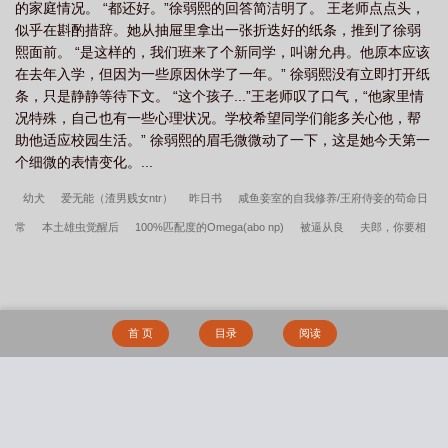
的家庭情况。 “都还好。”徐弱熙的回答简洁明了。 王老师点点头，
似乎在斟酌措辞。她从抽屉里拿出一张折迭好的纸条，推到了徐弱
熙面前。 “是这样的，我们班来了个新同学，叫谢允冉。他原本应该
在去年入学，但因为一些原因休学了一年。” 徐弱熙没有立即打开纸
条，只是静静等待下文。 “这个孩子...”王老师叹了口气，“他家里情
况特殊，自己也有一些心理状况。学校希望同学们能多关心他，帮
助他适应校园生活。” 徐弱熙的眉毛微微动了一下，这是她今天第一
个细微的表情变化。...
幼犬
爱无能（渣男贱女ntr）
昨日书
咸鱼妾室的自我修养/王府侍妾的苟命日
常
本土雄虫觉醒后
100%匹配度的Omega(abo np)
被逼从良
夫郎，你要相
公不要？
我的妹妹是偶像【完美修改版】
穿越成宋徽宗公主
出门别说是我教
的
霸总求放过，我只是个卑微打工人
江湖八珍楼/八珍楼（美食）
我的NPC都
是真古人
二嫁小夫郎
万年死对头竟成我师尊(1v1，H，sc)
论残疾alpha在耽美
首 页
目录
阅读
np文中如何生存
職場背德：前輩的危險佔有
爱无能
梧桐雨
【眷思量】摘星
月
娘娘她圣眷正浓
愛無止境
《不合格》师生h 1v1 He
虚伪的夜莺
不可
欺［背德1v2］
某X博主的自我修养（nph）
一颗橘子gl
冬葵
重生之纨绔女
搜 索
公子（NPH）