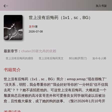
加入书架
世上没有后悔药（1v1，sc，BG）
龙华
/著
2026-07-08
最新章节：
chater20谢允冉的依赖
世上没有后悔药的感悟
世上没有后悔药英文
BG)(帕罗西汀)
如今令人唏
嘘
世上没有后悔药的英文
世上没有后悔药的意思
世上没有后悔药
书籍简介
(1v1
世上没有后悔药图片
BG)作者龙华
51岁逐渐倭化的林志玲
世上没
世上没有后悔药（1v1，sc，BG）简介：emsp;emsp;“现在很晚了”
有后悔药
世上没有后悔药卖咋办
BG) 龙华
世上没有后悔药作文
“没关系，弱熙，我会尊重你的”“我会好好等你的”一分钟后“信不信我
去死”？？？她不该招惹他的。可这世上没有后悔药。大概就是一个
颓废病态且挫败的高冷富哥意外和可爱善良女同学做同桌以后被治
愈，且性瘾大爆发，成了她的狗的故事。（预计2026年1月10号开
文，??)