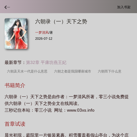
加入书架
六朝录（一）天下之势
一梦清风
/著
2026-07-12
最新章节：
第32章 平康坊燕王妃
六朝及天水一代是什么意思
六朝之都是我国哪座城市
六朝而下什么意
思
六朝之都是哪
六朝之都是哪个地方
六朝之都指的是哪里
六朝及天水
书籍简介
一朝
六朝天子
六朝之都是哪个
天下六亡下一句是什么
六朝之都的是哪
六朝录（一）天下之势是由作者：一梦清风所著，零三小说免费提
个地方
六朝以降什么意思
六朝之都之称是哪里
六朝之都的城市是哪
供六朝录（一）天下之势全文在线阅读。
里
六朝之都是指哪里
六朝之都之称
六朝史
六朝之都之称的是哪个城
三秒记住本站：零三小说 网址：www.03xs.info
市
六朝之都是哪座城市
天下六国
六朝何事
六朝之标
六朝是
首章试读
指
有六朝古都
六朝之都的是哪个城市
六朝解释
六朝之都是指哪个城
市
六朝之山
六朝之山什么意思
六朝之喜是什么意义
六朝论
六朝之
晨光初现，庭院里一片银装素裹。积雪覆盖着假山亭台，为这个庄