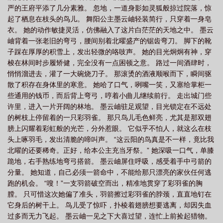
严的王府平添了几分素雅。 忽地，一道身影如灵狐般掠过院落，惊
都是哪儿
六朝之都
六朝之都之称的是哪里
起了栖息在枝头的鸟儿。 舞阳公主墨云岫轻装简行，只穿着一身皂
衣。 她的动作敏捷灵活，仿佛融入了这片白茫茫的天地之中。 墨云
岫背着一张老旧的弯弓，腰间别着北曜盛产的锯齿弯刀。 脚下的靴
子踩在厚厚的积雪上，发出轻微的咯吱声。 她的目光炯炯有神，穿
梭在林间时步履矫健，完全没有一点困顿之意。 路过一间酒肆时，
悄悄溜进去，灌了一大碗烧刀子。 那滚烫的酒液顺喉而下，瞬间驱
散了积存在身体里的寒意。 她哈了口气，咧嘴一笑，又塞给掌柜一
些通用的钱币，而后背上弯弓，哼着小曲儿继续前行。 走出城门些
许里，进入一片开阔的林地。 墨云岫驻足观望，目光锁定在不远处
的树枝上停留着的一只彩羽雀。 那只鸟儿毛色鲜亮，尤其是那双翅
膀上闪耀着彩虹般的光芒，分外惹眼。 它似乎不怕人，就这么在枝
头上啄羽毛，发出清脆的啼叫声。 “这云阳的鸟真是不一样，竟比我
北曜的还要稀奇。正好，给本公主充当牙祭。” 她深吸一口气，单膝
跪地，右手熟练地弯弓搭箭。 墨云岫屏住呼吸，感受着手中弓箭的
分量。 她知道，自己必须一箭命中，不能给那只漂亮的家伙任何逃
跑的机会。 “嗖！”一支羽箭破空而出，精准地贯穿了彩羽雀的胸
膛。 只可惜这次她偏了准头，羽箭擦过彩羽雀的脖颈，直直地钉在
它身后的树干上。 鸟儿受了惊吓，扑棱着翅膀想要逃离，却因失血
过多而无力飞起。 墨云岫一见之下大喜过望，连忙上前捡起猎物。