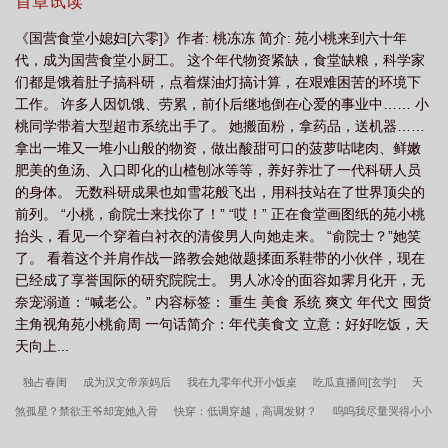
首章试读
《国营食堂小媳妇[六零]》作者: 桃冻冻 简介: 苑小桃来到六十年
代，成为国营食堂小厨工。 这个年代物资紧缺，食堂缺粮，科学家
们都是饿着肚子搞科研，点着煤油灯搞计算，在艰难困苦的环境下
工作。 许多人因饥饿、劳累，前仆后继地倒在心爱的事业中…… 小
桃同学带着大型超市系统出手了。 她搬面粉，拿药品，送机器……
拿出一堆又一堆小山般的物资，做出酸甜可口的菠萝咕咾肉、鲜嫩
肥美的鱼汤、入口即化的山楂刨冰等等，养好养壮了一代科研人员
的身体。 无数科研成果也如雪花般飞出，用科技站在了世界顶尖的
前列。 “小桃，俞院士来找你了！” “哎！” 正在食堂画图纸的苑小桃
抬头，看见一个穿着白衬衣的清俊男人向她走来。 “俞院士？”她笑
了。 看着这个并肩作战一路教会她做题揉面系鞋带的小伙伴，现在
已经成了享誉国际的研究院院士。 男人冰冷的面容如霁月化开，无
奈宠溺道：“喊老公。” 内容标签： 重生 美食 系统 爽文 年代文 囤货
主角视角苑小桃俞周 一句话简介：年代美食文 立意：好好吃饭，天
天向上...
独占春闺
成为汉文帝亲妈后
我在九零年代开小饭桌
吃瓜直播间[玄学]
天
煞孤星？禁欲王爷却宠她入骨
快穿：低调穿越，高调发财？
呜呜我尽量哭得小小
声
拒嫁太子后，她扶腰登凤位了/改嫁太子他爹
出宫
70闪婚军官后，国家给我