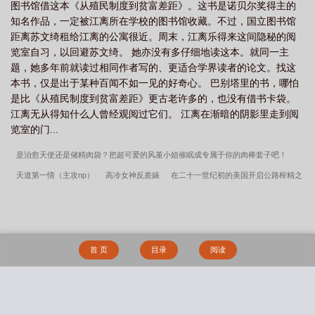
图书馆借这本《从殖民制度到贫富差距》。这书是诺贝尔奖得主的
知名作品，一定被江离所在学校的图书馆收藏。不过，国立图书馆
距离苏文绮租给江离的公寓很近。周末，江离乐得来这间隐秘的阅
览室自习，以回避苏文绮。 她亦没有多仔细地读这本。就同一主
题，她多年前就读过相同作者写的、更适合学界读者的论文。找这
本书，仅是出于某种百闻不如一见的好奇心。 巴别塔里的书，哪怕
是比《从殖民制度到贫富差距》更古老许多的，也没有借书卡袋。
江离无从得知什么人曾经观阅过它们。 江离在渐暗的阴影里走到阅
览室的门...
是治愈天使还是储精肉袋？把超可爱的风堇小姐催眠成专属于你的肉棒套子吧！
天道第一情（主攻np）
高冷女神反差婊
在二十一世纪初的美国开启公路榨精之
旅的少女
因为无法满足深受寂寞的老婆竟然被学生的巨根征服并说要为他怀孕
转
生淫欲魔神之子，开局十万哥布林，我把精灵圣城改造成了专属肉便器生产线
插画
师的淫乱职业生活NP
和粤圈太子爷拍拖指南
论反派如何把主角养成恋爱脑[快
首 页
目录
阅读
穿]
反差妈妈沦为巨根儿子的肉便器
妈妈被裸体搜查
女女对撞
溢乳
当殿
下只是我的兼职
采蜜
明面上庄严无比的宫廷法师，背地里竟然是宰相大人泄欲的
肉便器？
偷情侍女的末路
阿什福德的女仆
纯情少女变成反差婊的堕落自白