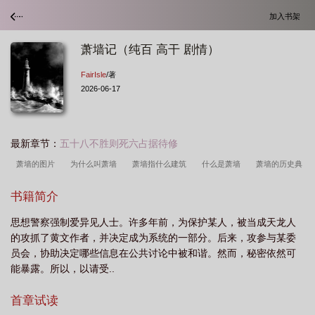
加入书架
萧墙记（纯百 高干 剧情）
FairIsle
/著
2026-06-17
最新章节：
五十八不胜则死六占据待修
萧墙的图片
为什么叫萧墙
萧墙指什么建筑
什么是萧墙
萧墙的历史典
故
萧墙原指什么
萧墙照片
萧墙是什么意思?
萧墙之内的萧蔷是什么意
书籍简介
思
萧墙的意思
萧墙歌曲
萧墙指的哪种家具
萧墙是指什么家具
萧墙
思想警察强制爱异见人士。许多年前，为保护某人，被当成天龙人
是什么意思家具
萧墙在古代是什么意思
萧墙是什么
萧墙的来历
萧墙女
的攻抓了黄文作者，并决定成为系统的一部分。后来，攻参与某委
演员
萧墙意思是什么意思
演员萧墙
萧墙是什么家具
萧墙意思
萧墙
员会，协助决定哪些信息在公共讨论中被和谐。然而，秘密依然可
是指家中的哪一堵墙
萧蔷的照片
萧墙主演电视剧
萧墙怎么死的
萧墙怎
能暴露。所以，以请受..
么解释
萧墙图片
萧墙演员
萧墙是什么意思
萧墙指的是什么家具
萧
首章试读
墙是哪种家具
萧墙什么意思