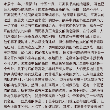
永辰十二年。“星陨”前二十五个月。 江离从书桌前抬起脸。 暮色已
经无法被拒绝地侵入了国立图书馆最高的塔。很快，如果不开灯，
江离就无法在这间阅览室里继续读书。 这座塔叫做巴别。江离以前
读过一篇题为《巴别图书馆》的故事。故事中的图书馆里的藏书乃
一切字母、标点与空格的随机组合。于是它们包罗万象，蕴含一切
可能被述说的内容，因而将真正有意义的信息隐藏。在传说里，人
们意图建起一座高耸通天的巴别塔，却在过程中被神打乱了语言。
他们再不能沟通，所以塔没有建成。博尔赫斯给他描述的图书馆取
名巴别，是因为这座汇聚了一切可能文献的图书馆是巴别塔一般的
丰功伟绩，却也因为它的伟大而失败。 国立图书馆的巴别塔不是一
座公开作为藏书室存在的塔。在地图上，这座塔被标记为非授权者
不可入内。国立图书馆的高度，在建筑物限高的北离市明京区是一
个例外。只不过它的最高处并非对所有人开放。人们更多地注意到
并到访塔楼外部的观景台，而非观景台环绕的房间。江离知道这座
塔昵称巴别，也只是听苏文绮说的。 或许在这座塔里能观阅到的文
献的确包罗万象。然而，在江离看来，它叫做巴别，还有一个更恐
怖的原因。所有国家都有对出版物的管理。帝国不例外。巴别塔收
录与供读者阅览的，就是帝国实质上的禁书。帝国管制了一些语言
的交互、一些思维的传递，于是帝国的人们就无法与彼此沟通。 江
离合上眼前的书。六点了，她该回家。 其实，江离并不需要来国立