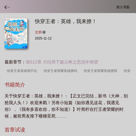
加入书架
快穿王者：英雄，我来撩！
北芽
/著
2025-11-12
最新章节：
第512章 大结局下篇云树之思流年相望
快穿王者英雄我不坑
快穿王者荣耀英雄撩吗
快穿王者荣耀英雄撩我
快穿
王者英雄我来撩 三千勿忘尽
快穿王者英雄我来撩txt
快穿王者英雄我撤
书籍简介
了
快穿王者英雄我来撩未删减
快穿之王者英雄我来撩
王者荣耀快穿英雄我
关于快穿王者：英雄，我来撩！：【正文已完结，新书《大神，别
来撩
快穿王者英雄撩上瘾
我来撩! 北芽
快穿王者荣耀英雄等我撩
快穿
抢我人头！》欢迎来戳！另有小短篇《如你遇见这花，我遇见
王者英雄我来撩番外
快穿王者之英雄我来撩
快穿王者荣耀英雄撩上瘾
快穿
你》，《我有多喜欢你，你不知道》】叶简柠在打王者荣耀的时
王者英雄我来撩免费阅读
快穿王者荣耀英雄我来撩
我来撩
快穿王者荣耀英
候，被前男友推下楼梯至死……..
雄撩撩我
首章试读