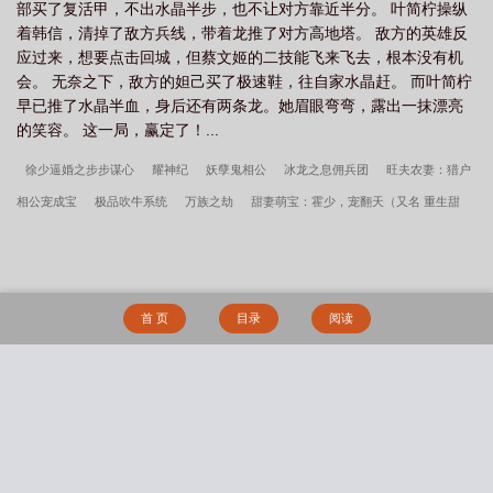
部买了复活甲，不出水晶半步，也不让对方靠近半分。 叶简柠操纵
着韩信，清掉了敌方兵线，带着龙推了对方高地塔。 敌方的英雄反
应过来，想要点击回城，但蔡文姬的二技能飞来飞去，根本没有机
会。 无奈之下，敌方的妲己买了极速鞋，往自家水晶赶。 而叶简柠
早已推了水晶半血，身后还有两条龙。她眉眼弯弯，露出一抹漂亮
的笑容。 这一局，赢定了！...
徐少逼婚之步步谋心
耀神纪
妖孽鬼相公
冰龙之息佣兵团
旺夫农妻：猎户
相公宠成宝
极品吹牛系统
万族之劫
甜妻萌宝：霍少，宠翻天（又名 重生甜
妻：老公，请宠我）
江湖闲侠传
王爷深藏，妃不露
大魏厂公
重生之洛慌而
逃
超级黄金左手
重生之大涅磐
王者峡谷：来和妲己玩耍
亿万暖婚之宠妻入
骨
半妖尊神
强势宠爱：电竞男神是女生
快穿王者：英雄，开黑吗！
呆萌药
首 页
目录
阅读
师
春色【重制版】
藏仙
请你们接受np（nph）
末世：寄生在校花的神之
宫
暗恋的竹马交了男朋友（bg，弯掰直，1v2）
我的神器居然是当年合欢宗宗主
的身体
系统，解锁特殊cg真的能变强吗？
明月传
人不弱智时（1v1，兄妹）
搜 索
画壁【女出轨 不做会死H】