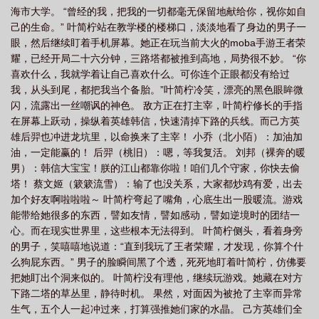
海市大学。 “曾经的我，把我的一切都毫无保留地献给你，视你如自
己的生命。” 叶简柠站在教学楼的楼梯口，淡淡地看了身边的男子一
眼，然后继续盯着手机屏幕。她正在玩当前大火的moba手游王者荣
耀，已经开局二十六分钟，三路塔都被推到高地，局势很不妙。 “你
喜欢什么，我就学着让自己喜欢什么。可你连个正眼都没有给过
我，从头到尾，都把我当个备胎。”叶简柠冷笑，漂亮的黑色眼眸微
闪，流露出一丝嘲讽的神色。 敌方正在打主宰，叶简柠修长的手指
在屏幕上跃动，操纵着英雄韩信，快速清掉下路的兵线。而己方英
雄后羿也冲进龙坑里，以命换来了主宰！ 小乔（北小陌）：加油加
油，一定能赢的！ 后羿（桃旧）：嗯，等我复活。 刘邦（裸奔的暖
男）：韩信大宝宝！朕的江山都靠你啦！咱们几个守家，你快去偷
塔！ 蔡文姬（簌簌流雪）：输了也没关系，大家都炒鸡有爱，出去
加个好友啊啦啦啦～ 叶简柠弯起了嘴角，心底生出一股暖流。游戏
能带给她很多的东西，譬如友情，譬如感动，譬如逆境时的团结一
心。而在现实世界里，这些根本无法得到。 叶简柠侧头，看着身旁
的男子，笑嘻嘻地说道：“直到我玩了王者荣耀，才发现，你算个什
么狗屁东西。” 男子的脸瞬间黑了个透，死死地盯着叶简柠，仿佛要
把她盯出个洞来似的。 叶简柠没有理他，继续玩游戏。她藏在对方
下路二塔的草丛里，静待时机。 果然，对面因为被抢了主宰而异常
生气，五个人一起冲过来，打算强推她们家的水晶。 己方英雄们全