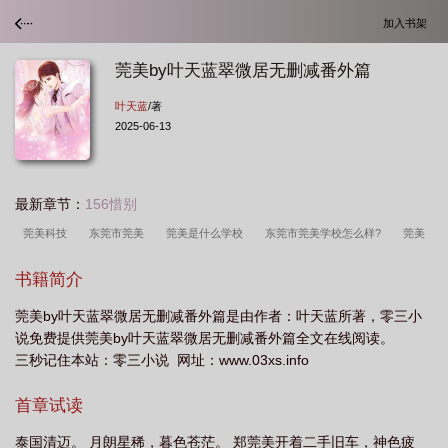
加入书架
莞美by叶天蓝翠微居无删减番外篇
叶天蓝
/著
2025-06-13
最新章节：
156惜别
莞美科技
东莞市莞美
莞美是什么学校
东莞市莞美学校怎么样?
莞美
怎么样
东莞莞美集团
东莞市莞美莞贵电子商务有限公司
东莞莞美
莞美
书籍简介
是什么学校?
莞美by叶天蓝翠微居无删减番外篇是由作者：叶天蓝所著，零三小
说免费提供莞美by叶天蓝翠微居无删减番外篇全文在线阅读。
三秒记住本站：零三小说 网址：www.03xs.info
首章试读
泰国清迈。 月朗星稀，暮色苍茫。 郑莞美开着二手旧车，神色疲