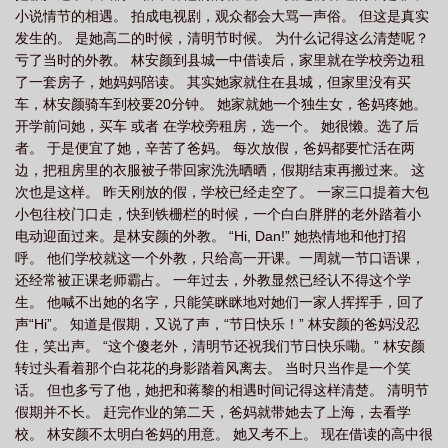
小说情节的相遇。 拍成电视剧，观众都会大骂一声俗。 但这是真实
发生的。 是她高二的时候，清明节时候。 为什么记得这么清楚呢？
亏了当时的外教。 林安颜到县城一中借读后，家里就在学校旁边租
了一套房子，她妈妈陪读。 其实她家就住在县城，但家里没有买
车，林安颜骑车到校要20分钟。 她家就她一个独生女，爸妈疼她。
开学前问她，买车 或者 在学校旁租房，选一个。 她很懒。选了后
者。 于是便宜了她，辛苦了爸妈。 每次放假，爸妈都要忙活在两
边，把租房里的衣服被子带回家洗洗晒晒，假期结束再搬过来。 这
次也是这样。 昨天刚放的假，学校已经走空了。 一家三口提着大包
小包往校门口走，快到铁栅栏的时候，一个白白胖胖的老外踏着小
电动迎面过来。是林安颜的外教。 “Hi, Dan!” 她热情地和他打招
呼。 他们学校就这一个外教，只给高一开课。一周就一节口语课，
还经常被正课老师霸占。 一年过去，外教显然已经认不得这个学
生。 他喊不出她的名字，只能笑眯眯地对她们一家人挥挥手，回了
声“Hi”。 知道是假期，又说了声，“节日快乐！” 林安颜的爸妈没忍
住，笑出声。 “这个傻老外，清明节还祝我们节日快乐嘞。” 林安颜
转过头看着那个白花花的身影踏着风离去。 当时只当作是一个笑
话。 但也多亏了他，她把和蒋黎的相遇时间记得这样清楚。 清明节
假期并不长。 赶完作业的第二天，爸妈就带她去了上海，去看学
校。 林安颜不太明白爸妈的用意。 她又考不上。 现在借读的高中很