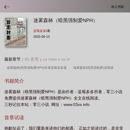
加入书架
迷雾森林（暗黑强制爱NPH）
蓝莓多多
/著
2025-06-13
最新章节：
65 夜莺 y uz haiw x co m
迷雾森林(暗黑强制爱NPH)作者蓝莓多多著
迷雾森林(暗黑强制爱)蓝莓多
多
迷雾森林(暗黑强制爱)
迷雾森林暗黑主题壁纸
迷雾森林(暗黑强制爱
书籍简介
NPH)txt
迷雾森林(暗黑强制爱NPH)(蓝莓多多)
迷雾森林(暗黑强制爱
迷雾森林（暗黑强制爱NPH）是由作者：蓝莓多多所著，零三小说
NPH)gl
暗黑迷雾森林壁纸高清
迷雾森林(暗黑强制爱NPH)
免费提供迷雾森林（暗黑强制爱NPH）全文在线阅读。
三秒记住本站：零三小说 网址：www.03xs.info
首章试读
抱歉扯远了，我们重新来讲他们的相遇。 正如之前讲过的，是非常