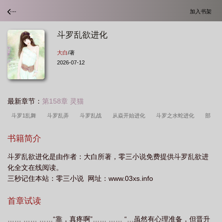
加入书架
斗罗乱欲进化
大白
/著
2026-07-12
最新章节：
第158章 灵猫
斗罗1乱舞
斗罗乱弄
斗罗乱战
从焱开始进化
斗罗之水蛇进化
部
分阅读是斗罗大乱交
斗罗大乱家
淫写斗罗
斗罗hw
斗罗大陆之乱
书籍简介
斗
斗罗乱欲进化作者花Q
斗罗大陆之乱斗h
斗罗淫文第二版
斗罗
斗罗乱欲进化是由作者：大白所著，零三小说免费提供斗罗乱欲进
我
斗罗乱欲进化作者大白
斗罗性改
斗罗从面板开始进化
斗罗之乱欲进
化全文在线阅读。
化为什么断更了
节目录 第 1 部分阅读 斗罗大乱交(片段) - 笔下网
第 1 部分阅
三秒记住本站：零三小说 网址：www.03xs.info
读 斗罗大乱交
斗罗从一只鹰开始进化
斗罗之从蛇开始进化
斗罗神秘进
首章试读
化
斗罗之全乱套
第 1 部分阅读 斗罗大乱交(片段) - 笔下网
斗罗大乱改
txt
斗罗从词条开始进化
…… …… ……“靠，真疼啊”…… …… “…虽然有心理准备，但晋升