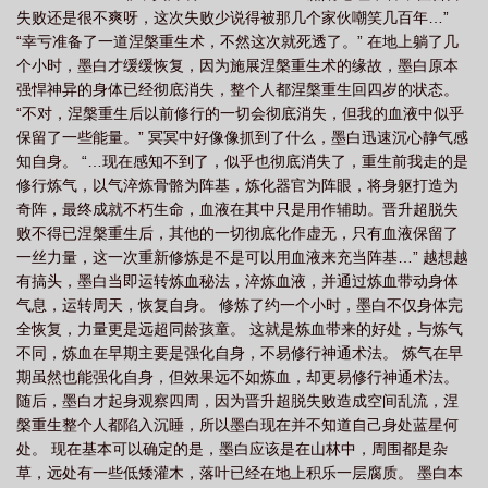
失败还是很不爽呀，这次失败少说得被那几个家伙嘲笑几百年…”
“幸亏准备了一道涅槃重生术，不然这次就死透了。” 在地上躺了几
个小时，墨白才缓缓恢复，因为施展涅槃重生术的缘故，墨白原本
强悍神异的身体已经彻底消失，整个人都涅槃重生回四岁的状态。
“不对，涅槃重生后以前修行的一切会彻底消失，但我的血液中似乎
保留了一些能量。” 冥冥中好像像抓到了什么，墨白迅速沉心静气感
知自身。 “…现在感知不到了，似乎也彻底消失了，重生前我走的是
修行炼气，以气淬炼骨骼为阵基，炼化器官为阵眼，将身躯打造为
奇阵，最终成就不朽生命，血液在其中只是用作辅助。晋升超脱失
败不得已涅槃重生后，其他的一切彻底化作虚无，只有血液保留了
一丝力量，这一次重新修炼是不是可以用血液来充当阵基…” 越想越
有搞头，墨白当即运转炼血秘法，淬炼血液，并通过炼血带动身体
气息，运转周天，恢复自身。 修炼了约一个小时，墨白不仅身体完
全恢复，力量更是远超同龄孩童。 这就是炼血带来的好处，与炼气
不同，炼血在早期主要是强化自身，不易修行神通术法。 炼气在早
期虽然也能强化自身，但效果远不如炼血，却更易修行神通术法。
随后，墨白才起身观察四周，因为晋升超脱失败造成空间乱流，涅
槃重生整个人都陷入沉睡，所以墨白现在并不知道自己身处蓝星何
处。 现在基本可以确定的是，墨白应该是在山林中，周围都是杂
草，远处有一些低矮灌木，落叶已经在地上积乐一层腐质。 墨白本