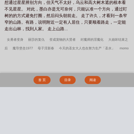
想通过星星辨别方向，但天气不太好，乌云和高大树木遮的根本看
不见星星。 对此，墨白亦是无可奈何，只能认准一个方向，通过盯
树的的方式避免打圈，然后闷头朝前走。 走了许久，才看到一条窄
窄的山路。有路，说明附近一定有人居住，只要顺着路走，一定能
走出山林，找到人家。 走上山路...
女勇者变身
丽莎的复仇
变成宠物的大贤者
封魔师的淫魔化
大崩坏结束之
后
魔导堡垒1977
母子淫新春
今天的圣女大人也在努力生产「圣水」
momo
的奇妙冒险
情妇不好当
职场新鲜人的不归路
民谣女神被催眠后沦为母狗
「TS地宫」冒险纪事
摆烂圣骑士的我主动成为魔王的小女仆
不良女仙
末日
万族降临，征服所有女神，创建末日后宫
母一去兮不复还
神姬艾露的淫堕转生
首 页
目录
阅读
我欺男霸女的黑帮生涯（智者修改版）
舔狗的拯救计划
N朵莲
《落入彩虹国
度》穿越+西幻+言情
左胸第三根肋骨
鲜奶甩卖，买一送妻
跑美团夜送：八个
极品富婆艳色倒贴！
张武特佳(1v2)
一片桑
禁止吸血鬼发情
專情總裁處處
搜 索
寵
绅士失格