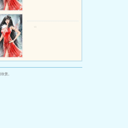
...
者欣赏。