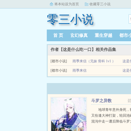
将本站设为首页
收藏零三小说
零三小说
首 页
玄幻修真
重生穿越
都市
作者【这是什么吃一口】相关作品集
[都市小说]
雨季来信（兄妹 骨科 1v1 ）
这是
面瘫纵容妹×变态粘人哥林雨思有个很黏着她的哥
[都市小说]
雨季来信
这是
用的工具人也是真的。只是...
斗罗之异数
地球青年意外身死，
又恰逢大神打架，轮回池
混沌中走一遭后降临斗罗大陆