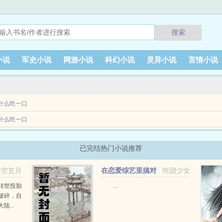
搜索
小说
军史小说
网游小说
科幻小说
灵异小说
言情小说
什么吃一口
哥，林风信。事事都要亲力亲为地帮她，恨不得每个课间都和她在一起，除了有些赖皮
什么吃一口
已完结热门小说推荐
碧空玄月
在恋爱综艺里搞对
吃甜少女
象【1V1甜H】
转世投胎
...
破碎，自
...