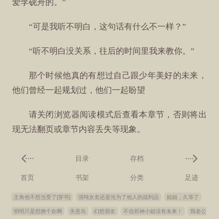
爱李砚舟的。”
“可是我听不明白，这句话有什么不一样？”
“听不明白没关系，往后的时间里我来教你。”
那个时候他真的有想过自己跟少年美好的未来，
他们曾经一起规划过，他们一起盼望
请关闭浏览器阅读模式后查看本章节，否则将出
现无法翻页或章节内容丢失等现象。
目录
存档
首页
书架
分类
足迹
主角他不想当受了[穿书]
清纯女友还是沦为了他人的战利品
姐姐，久等了
明明只是想撩个欢啊
失意岛
幻想朋友
不信邪神小姐没有未来！
我老公