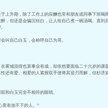
处于上升期，除了工作上的应酬也常和朋友或同事下班喝
没醉，但还是会骗沉钰白，让人给自己煮一碗汤喝。直到
醉。
时会叫自己白玉，会称呼自己为哥。
。
，在雾城混得也算事业有成，却依然要面临二十六岁的课
体性还有爱。相爱的人紧握双手便将其迎刃而解，但杉济
那双和白玉完全不相符的眼睛。
心里有放不下的人。”