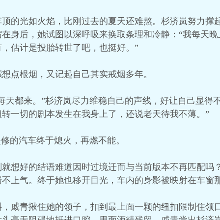
车顶的光如火焰，比刚过去的夏天还难熬。杉济岚努力撑
缩在身后，她试图以深呼吸来换取条理和冷静：“我每天晚
，估计是投胎转世了吧，也挺好。”
嗦想点根烟，又记起自己其实戒烟多年。
每天都来。”杉济岚尽力维稳自己的声线，好让自己显得
扭转一切的剧本发生在我身上了，还说老天待我不薄。”
失修的汽车终于熄火，再燃不能。
刻就想好的结语难道因时过境迁而与当前版本不再匹配吗
喘不上气。终于她也移开目光，车内的身影被映射在车窗
斜，戚青揪住她的领子，扣到最上面一颗的纽扣限制住领