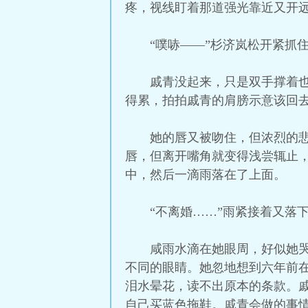
疼，视线盯着那道强光靠近又开
“噗哧——”杉济岚松开紧抓
戚青没起来，只是双手撑着
得累，拍拍戚青的肩膀示意该回
她的唇又被吻住，但浓烈的
唇，但离开嘴角就变得浅尝辄止
中，然后一滴雨落在了上面。
“不离婚……”雨紧接着又落下
咸雨水滴在她眼周，好似她
不同的眼睛。她忽地想到六年前
泪水晕花，读不出原本的条款。
自己买蓝色拖鞋。戚青会做的事