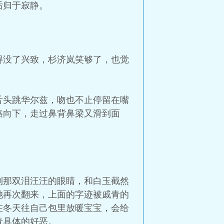
后归于寂静。
得没了兴致，杉济岚笑够了，也觉
舌头跳华尔兹，吻也不止停留在嘴
路向下，走过鼻背鼻梁又滑到面
到那双泪汪汪的眼睛，和白玉截然
她再次翻来，上面的字迹被戚青的
在冬天往自己包里放暖宝宝，会给
青具体的好恶。