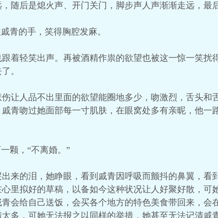
远，随后是熄火声、开门关门，脚步声人声渐渐走远，最
住戚青的手，笑得胸腔发麻。
也跟着轻笑出声。再被酒精作祟的欲望也被这一惊一笑扰
去了。
悲伤让人品不出里面的欲望能圈地多少，吻激烈，舌头和
，戚青吻过她面部每一寸肌肤，在眼窝处多有亲昵，他一
一颗，“不离婚。”
哭出来的泪，她睁眼，看到戚青因呼吸而颤抖的鼻翼，看
在心里拟好的草稿，以备如今这种状况让人好聚好散，可
戚青会给自己送饭，会买各个地方的特色美食带回来，会
情太多，可她无法报之以同样的举措，她甚至无法记清戚