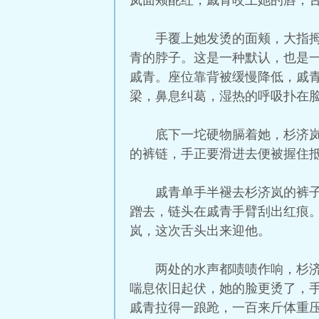
岚面颊酡红，戚青咬上她的唇，
手覆上她发烫的面颊，大指
青的脖子。这是一种默认，也是
戚青。座位靠背被缓慢降低，戚
梁，鼻息纠葛，湿热的呼吸扑在
底下一坨硬物膈着她，杉济
的裤链，手正要滑进去便被握住
戚青单手半褪去杉济岚的裤
蹭去，链头在戚青手臂刮出红痕
岚，这次舌头出来迎他。
两处的水声都啧啧作响，杉
喘息依旧起伏，她的脸更烫了，
戚青拉得一踉跄，一百来斤体重