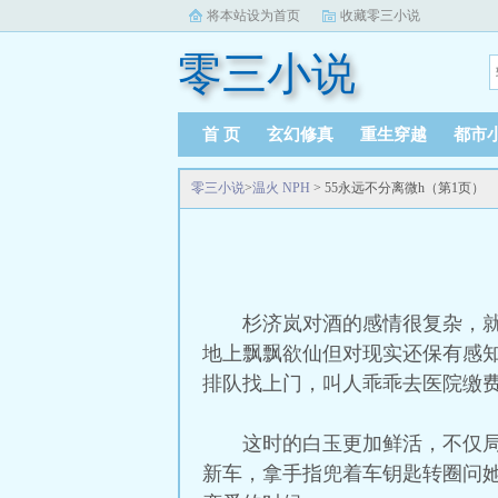
将本站设为首页
收藏零三小说
零三小说
首 页
玄幻修真
重生穿越
都市
零三小说
>
温火 NPH
> 55永远不分离微h（第1页）
杉济岚对酒的感情很复杂，
地上飘飘欲仙但对现实还保有感
排队找上门，叫人乖乖去医院缴
这时的白玉更加鲜活，不仅
新车，拿手指兜着车钥匙转圈问