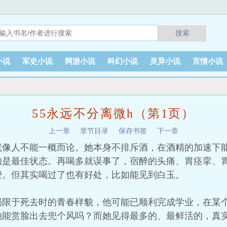
搜索
小说
军史小说
网游小说
科幻小说
灵异小说
言情小说
55永远不分离微h（第1页）
上一章
章节目录
保存书签
下一章
就像人不能一概而论。她本身不排斥酒，在酒精的加速下
知是最佳状态。再喝多就误事了，宿醉的头痛、胃痉挛、
费。但其实喝过了也有好处，比如能见到白玉。
局限于死去时的青春样貌，他可能已顺利完成学业，在某
她能赏脸出去兜个风吗？而她见得最多的、最鲜活的，真