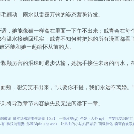
睫毛颤动，雨水以雷霆万钧的姿态蓄势待发。
舒适，她能像猫一样窝在里面一下午不出来；戚青会在每
都有温水接她回现实；戚青不知何时把她的所有漫画都看
，谁还能和她一起缅怀从前的人。
一颗颗厉害的泪珠时退步认输，她抚手接住未落的雨水，
的面颊，想笑笑不出来，“只要你不提，我们永远不离婚。
否则将导致章节内容缺失及无法阅读下一章。
不想被宠
修罗场艰难求生法则【NP】
一捧玫瑰(gl)
圣娼（人外 np）
与梦境交织的世界
己有
糙汉与甜妻
劣等Alpha（bg abo）
让男主的小姑姑怀崽后
顶级异化
魂穿合欢宗