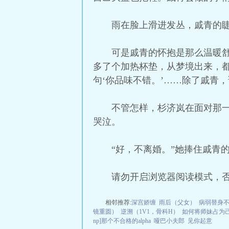
雨在脸上滑进发丛，戚青的
可是戚青的怀抱是那么温暖
多了个加热杯垫，从梦境出来，
句‘你品味不错。’……除了戚青
不管怎样，杉济岚在面对那
哭泣。
“好，不离婚。”她捧住戚青
请勿开启浏览器阅读模式，
相邻推荐:
深宫娇缠
雨后（父女）
病弱替身
镜重圆）
逆溯（1V1，骨科H）
如何将师妹占为
np]那个不合格的alpha
哑巴小夫郎
见你起意