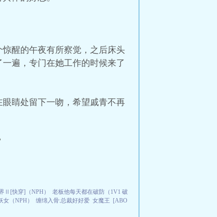
个惊醒的午夜有所察觉，之后床头
了一遍，专门在她工作的时候来了
在眼睛处留下一吻，希望戚青不再
”
Ⅱ[快穿]（NPH）
老板他每天都在破防（1V1 破
妖女（NPH）
缠绵入骨:总裁好好爱
女魔王
[ABO