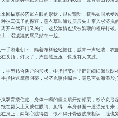
舌头毫无阻碍地抵进口腔，里面酒精残留，戚青尝出杉济
拇来回描摹杉济岚右眼的形状，眼皮颤动，睫毛如同承受
一种被骂疯子的癫狂，薰衣草味通过层层夹击窜入杉济岚
青离开主驾开门又关门，这股激情也没被繁琐的程序打破
脸上，湿漉漉的唇又贴在一起。
岚一手游走朝下，隔着布料轻轻握住，戚青一声轻喘，衣
抵在头顶，灯灭了，周围黑压压，也没有人来过。
子，手型贴合阴户的形状，中指指节向里挺进细细碾压阴
。手指快速摩擦阴蒂，杉济岚咬住嘴唇，喘息声如海浪般
济岚双臂搂住他，身体一瞬的僵直后开始颤栗，杉济岚弓
手抵在额头上又蒙住眼睛。忽得，车身侧面一道强光射来
压在身上，两颗心跳得凶，恨不得开骨破皮来相认，脸也