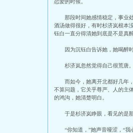
恋爱的时候。
那段时间她感情稳定，事业
酒汤做得很好，有时杉济岚根本
钰白一直分得清她到底是不是真
因为沉钰白告诉她，她喝醉
杉济岚忽然觉得自己很荒唐
而如今，她离开北都好几年
不算问题，它关乎尊严、人的主
的鸿沟，她清楚明白。
于是杉济岚睁眼，看见的是
“你知道，”她声音哑涩，“我