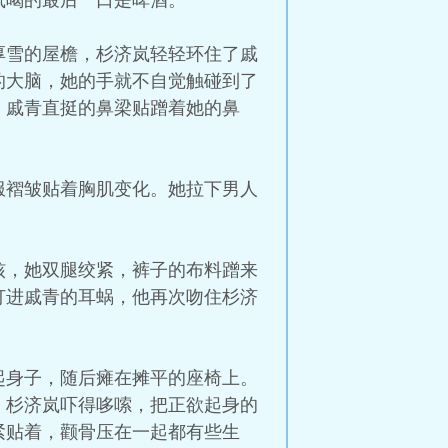
岚喝的最后一口是啤酒。
厚雪的屋檐，杉济岚轻轻环住了戚
的大脑，她的手就不自觉触碰到了
。戚青直挺的鼻梁贴蹭着她的鼻
服褶皱贴着胸肌变化。她拉下男人
核，她双腿绞紧，裤子的布料蹭来
打进戚青的耳蜗，他再次吻住杉济
起身子，随后瘫在摊平的座椅上。
，杉济岚吓得哆嗦，把正欲起身的
紧贴着，颧骨压在一起都有些生