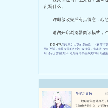
这家伙在写什么东西？居然
乱写什么。
许珊薇改完后有点得意，心想
请勿开启浏览器阅读模式，
相邻推荐:
强取已为人妻的皇妹后（《春夜猎宴
际]
死遁，我是专业的[快穿]
钱难赚，鬼难收
焚
后
杀死我的意难平
退婚嫁给书生做夫郎后
听雨
斗罗之异数
地球青年意外身死，
又恰逢大神打架，轮回池