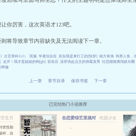
在读后续写里面写师生恋？作文的主题明明是想体现师生
让你厉害，这次英语才123吧。
否则将导致章节内容缺失及无法阅读下一章。
》古言骨科1v1）
冥顽
学者综合症
其实我是来打工的[快穿]
南方有渔
饲养人鱼，
蓝
走开！我才是姐姐的狗[gb]
容皇后
误穿伪起点文的倒霉直男
社恐猫猫勇闯娱乐圈
案稗编
上一章
章节目录
保存书签
下一章
已完结热门小说推荐
碧空玄月
在恋爱综艺里搞对
吃甜少女
象【1V1甜H】
转世投胎
...
破碎，自