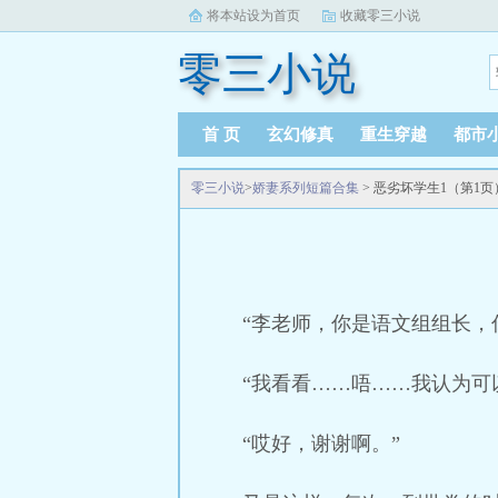
将本站设为首页
收藏零三小说
零三小说
首 页
玄幻修真
重生穿越
都市
零三小说
>
娇妻系列短篇合集
> 恶劣坏学生1（第1页
“李老师，你是语文组组长，
“我看看……唔……我认为可
“哎好，谢谢啊。”