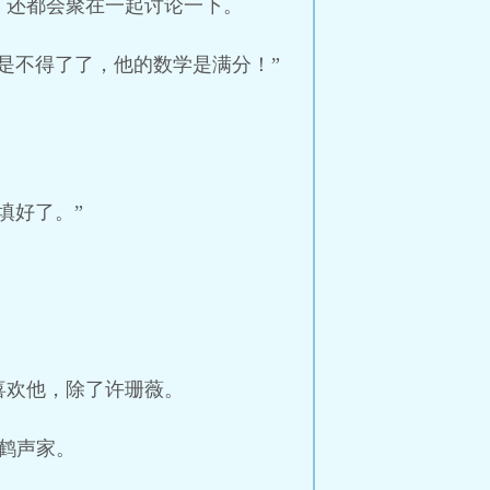
，还都会聚在一起讨论一下。
是不得了了，他的数学是满分！”
填好了。”
喜欢他，除了许珊薇。
鹤声家。