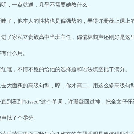
聪明，一点就通，几乎不需要她教什么。
暧昧了，他本人的性格也是偏强势的，弄得许珊薇上课上
下进了家私立贵族高中当班主任，偏偏林鹤声还刚好是这
好有什么用。
着红笔，不情不愿的给他的选择题和语法填空批了满分。
过去大面积的高级句型，哼，你才高二，用这么多高级句
到看到“kissed”这个单词，许珊薇回过神，把全文仔
鹤声批了个零分。