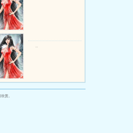
...
者欣赏。