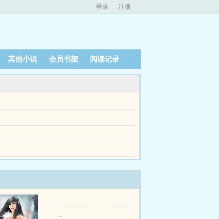
登录
注册
其他小说
会员书架
阅读记录
谁知又被其他男人盯上隐藏身份的妖王师弟白切黑
谁知又被其他男人盯上隐藏身份的妖王师弟白切黑
料显示我们相距800米，你是哪个系的？狄宜当...
入微，帮姚乾实现组建战队的梦想。姚乾笑道盛总对我
...