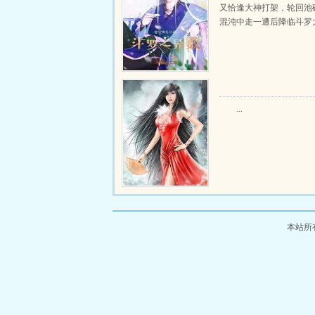
又恰逢大神打架，轮回池
混沌中走一遭后降临斗罗大陆
...
本站所