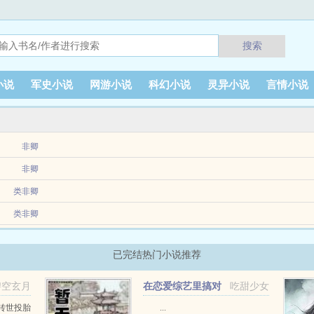
搜索
小说
军史小说
网游小说
科幻小说
灵异小说
言情小说
非卿
说里本想勾引高冷男主，却反被表里不一的男主扑倒若是能男主快活一辈子也就算了，
非卿
说里本想勾引高冷男主，却反被表里不一的男主扑倒若是能男主快活一辈子也就算了，
类非卿
心仪已久的主播发私信表白，还手滑发了一张自拍。狄宜我喜欢你，处CP吗？Sudie资
类非卿
pha想要什么都唾手可得，为什么非他这个Beta不可？初遇时，盛卓延沉着从容体贴
已完结热门小说推荐
碧空玄月
在恋爱综艺里搞对
吃甜少女
象【1V1甜H】
转世投胎
...