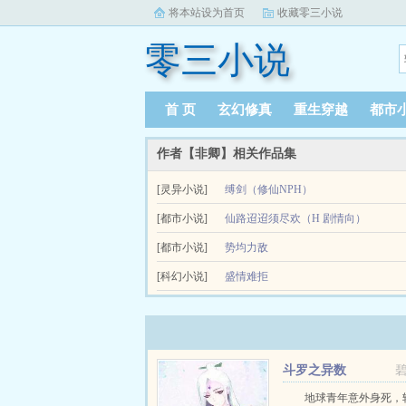
将本站设为首页
收藏零三小说
零三小说
首 页
玄幻修真
重生穿越
都市
作者【非卿】相关作品集
[灵异小说]
缚剑（修仙NPH）
王婉一觉醒来，发现自己穿越到了一本男频爽文小
[都市小说]
仙路迢迢须尽欢（H 剧情向）
反派掌门一面阴狠一面天真的...
王婉一觉醒来，发现自己穿越到了一本男频爽文小
[都市小说]
势均力敌
反派掌门一面阴狠一面天真的...
[科幻小说]
年上暧昧拉扯游戏主播x技术流某天输了游戏，狄宜给
盛情难拒
AB文强制狗血年上姚乾时常在想，盛卓延这样的Al
这么好...
斗罗之异数
地球青年意外身死，