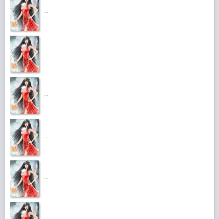
...
...
...
...
...
...