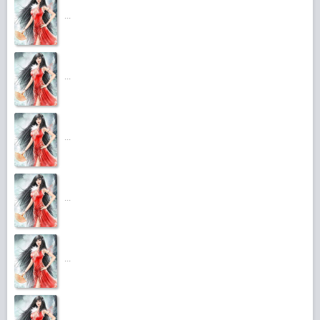
...
...
...
...
...
...