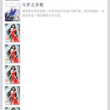
斗罗之异数
地球青年意外身死，转世投胎又恰逢大神打架，轮回池破碎，自
混沌中走一遭后降临斗罗大陆...
...
...
...
...