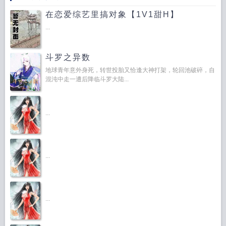
在恋爱综艺里搞对象【1V1甜H】
...
斗罗之异数
地球青年意外身死，转世投胎又恰逢大神打架，轮回池破碎，自
混沌中走一遭后降临斗罗大陆...
...
...
...