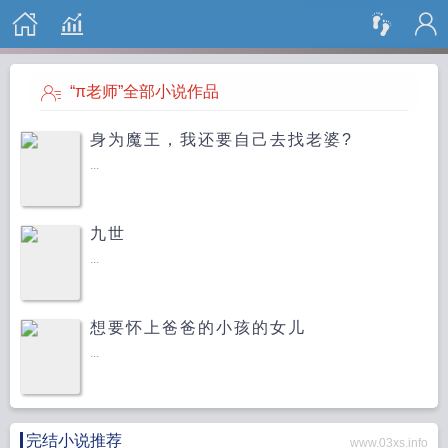
搜 索
“π老师”全部小说作品
身为魔王，我还要自己去找老婆?
...
九世
...
想要怀上爸爸的小孩的女儿
...
完结小说推荐
www.03xs.info