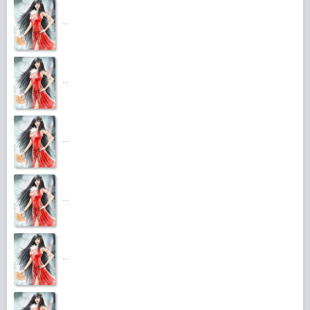
...
...
...
...
...